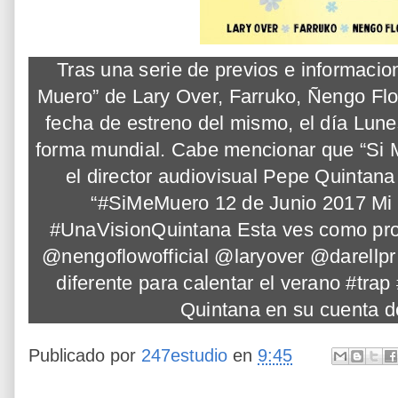
Tras una serie de previos e informaci
Muero” de Lary Over, Farruko, Ñengo Flow
fecha de estreno del mismo, el día Lune
forma mundial. Cabe mencionar que “Si 
el director audiovisual Pepe Quintana
“#SiMeMuero 12 de Junio 2017 Mi 
#UnaVisionQuintana Esta ves como prot
@nengoflowofficial @laryover @darellpr 
diferente para calentar el verano #tra
Quintana en su cuenta d
Publicado por
247estudio
en
9:45