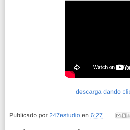
descarga dando cli
Publicado por
247estudio
en
6:27